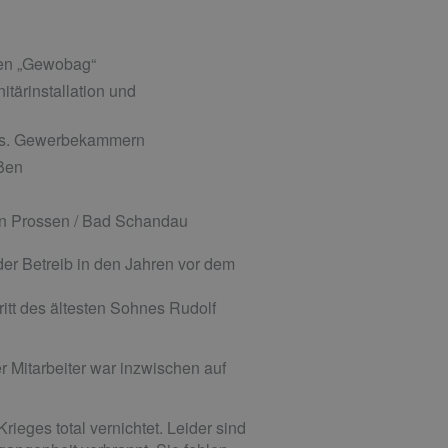
en „Gewobag“
tärinstallation und
Sächs. Gewerbekammern
eißen
en
n Prossen / Bad Schandau
der Betreib in den Jahren vor dem
itt des ältesten Sohnes Rudolf
 Mitarbeiter war inzwischen auf
ieges total vernichtet. Leider sind