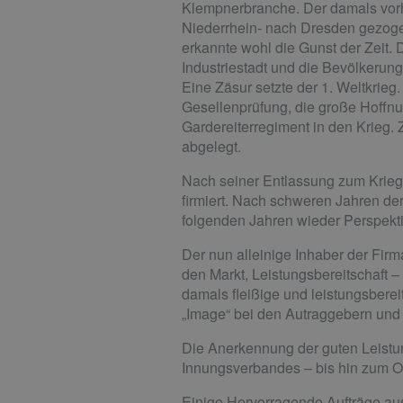
Klempnerbranche. Der damals vor
Niederrhein- nach Dresden gezogen
erkannte wohl die Gunst der Zeit.
Industriestadt und die Bevölkerung
Eine Zäsur setzte der 1. Weltkrie
Gesellenprüfung, die große Hoffnu
Gardereiterregiment in den Krieg. 
abgelegt.
Nach seiner Entlassung zum Kriegs
firmiert. Nach schweren Jahren der
folgenden Jahren wieder Perspekti
Der nun alleinige Inhaber der Firm
den Markt, Leistungsbereitschaft 
damals fleißige und leistungsbereit
„Image“ bei den Autraggebern und 
Die Anerkennung der guten Leistun
Innungsverbandes – bis hin zum O
Einige Hervorragende Aufträge aus