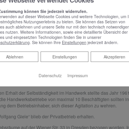
se Webseite verwendet Cookies
senschaft (Institut der Fasern)
Zustimmung können Sie jederzeit widerrufen.
Buchwitz-Werk Dresden
erwenden auf dieser Webseite Cookies und weitere Technologien, um 
estmögliches Nutzungserlebnis zu bieten. Sie können das Setzen von
 Hofkirche
es auch ablehnen und unsere Seite nur mit den technisch notwendige
auf den Dächern
es nutzen. Weitere Informationen, sowie eine detaillierte Übersicht der
es und eingesetzten Technologien finden Sie in unserer
reich Dresden
schutzerklärung
. Sie können Ihre
Einstellungen
jederzeit ändern.
 Verwaltungsbereich
t Dresden
Ablehnen
Ablehnen
Einstellungen
Akzeptieren
r Installationen beim Aufbau
den Sanitär-, Heizungs-, Klempnerarbeiten für alle existieren
Datenschutz
Impressum
ätte „Haus Altmarkt“ in Dresden
n Erhalt der Selbständigkeit im Handwerk stellte das Jahr 19
die Handwerksbetriebe von maximal 10 Beschäftigten sollten i
ang dem Betriebsinhaber, sich dieser Agitation zu wehren.
gang Giele“ blieb der Privatbetrieb erhalten.
ebsräume auf der Wiener Str. 33 in Dresden bezogen worden. 