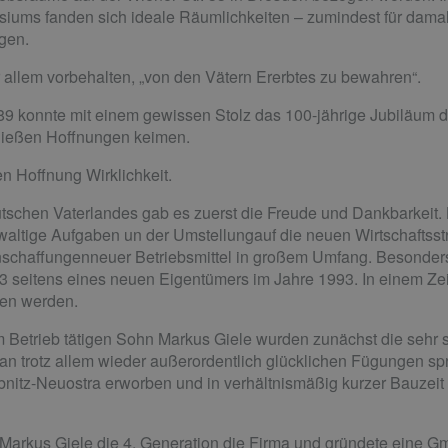
ums fanden sich ideale Räumlichkeiten – zumindest für damal
gen.
r allem vorbehalten, „von den Vätern Ererbtes zu bewahren“.
9 konnte mit einem gewissen Stolz das 100-jährige Jubiläum de
 ließen Hoffnungen keimen.
 Hoffnung Wirklichkeit.
tschen Vaterlandes gab es zuerst die Freude und Dankbarkeit. 
tige Aufgaben un der Umstellungauf die neuen Wirtschaftsstrukt
nschaffungenneuer Betriebsmittel in großem Umfang. Besonders
. 33 seitens eines neuen Eigentümers im Jahre 1993. In einem Z
fen werden.
Betrieb tätigen Sohn Markus Giele wurden zunächst die sehr
n trotz allem wieder außerordentlich glücklichen Fügungen s
ubnitz-Neuostra erworben und in verhältnismäßig kurzer Bauze
Markus Giele
die 4. Generation die Firma und gründete eine Gm