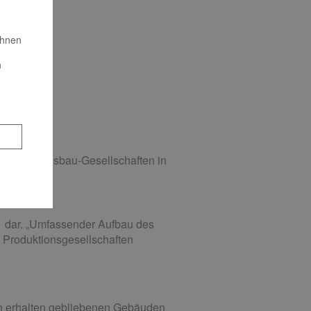
Ihnen
n
den Wohnungsbau-Gesellschaften in
61 dar. „Umfassender Aufbau des
n Produktionsgesellschaften
In erhalten gebliebenen Gebäuden