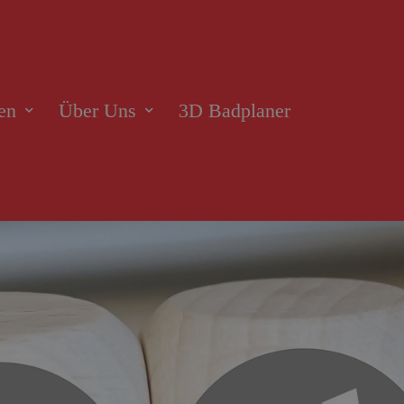
en
Über Uns
3D Badplaner