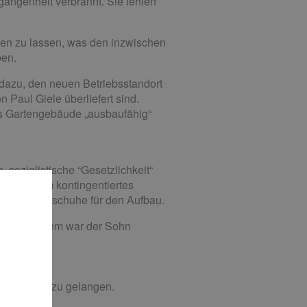
angenheit verbrannt. Sie fehlen
ben zu lassen, was den inzwischen
ben.
dazu, den neuen Betriebsstandort
 Paul Giele überliefert sind.
as Gartengebäude „ausbaufähig“
 sozialistische “Gesetzlichkeit“
d vor allem kontingentiertes
waren Hemmschuhe für den Aufbau.
den. Trotzdem war der Sohn
nnten
e Aufträge zu gelangen.