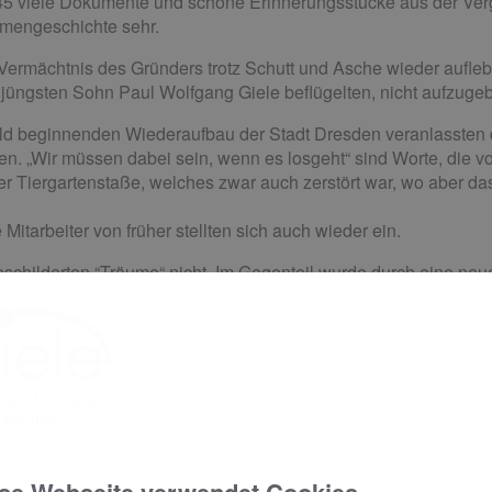
45 viele Dokumente und schöne Erinnerungsstücke aus der Verg
rmengeschichte sehr.
Vermächtnis des Gründers trotz Schutt und Asche wieder aufle
 jüngsten Sohn Paul Wolfgang Giele beflügelten, nicht aufzuge
ld beginnenden Wiederaufbau der Stadt Dresden veranlassten 
en. „Wir müssen dabei sein, wenn es losgeht“ sind Worte, die von
er Tiergartenstaße, welches zwar auch zerstört war, wo aber d
itarbeiter von früher stellten sich auch wieder ein.
eschilderten “Träume“ nicht. Im Gegenteil wurde durch eine neue,
g gebremst. Facharbeitermangel, veraltete Produktionsmittel un
nischen Augen der den neuen Herren verpflichteten Bauämter- 
n, musste die Zahl der Mitarbeiter unter zehn geschrumpft wer
mpfbetrieb 1959 zu übernehmen.
ration.
und Meisterprüfung versuchte er, die Vorherrschaft der sogena
er volkseigenen Betriebe zu unterlaufen und auch an attraktiv