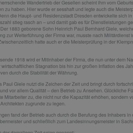
herrschende Wandertrieb der Gesellen scheint ihm vom Geburt
 zu haben. Hier wurde er sesshaft und legte auch die Meisterp
 Denn die Haupt- und Residenzstadt Dresden entwickelte sich in
szahl stieg rasch an – und damit gab es für Dienstleistungen g
g. Der 1883 geborene Sohn Heinrich Paul Bernhard Giele, welch
ng zur Weiterführung der Firma war, musste nach Militärdienst
Zwischenzeitlich hatte auch er die Meisterprüfung in der Klempn
ende 1918 wird er Mitinhaber der Firma, die nun unter dem Na
 wirtschaftlichen Stagnation bis hin zur großen Inflation des Ja
ven durch die Stabilität der Währung.
a Paul Giele nutzt die Zeichen der Zeit und bringt durch fortsch
– und vor allem Qualität – den Betrieb zu Ansehen. Glücklich
e Mitarbeiter zu, die nicht nur die Kapazität erhöhen, sondern 
Architekten zugrunde zu legen.
gen fand der Betrieb auch durch die Berufung des Inhabers in 
bermeister und schließlich zum Landesinnungsmeister in Sach
 der damaligen Zeit seien genannt: