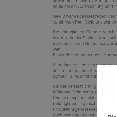
im Feuersturm des 13. Februar 19
heute bei der Aufzeichnung der Fi
Gewiß war es das Bestreben, das 
62-jährigen Paul Giele und seinen
Die anfänglichen “Träume“ vom ba
in der Nähe der Stadtmitte zu such
So Fand sich ein Grundstück auf d
war.
Es wurde begonnen und alte, treue M
Allerdings erfüllen sich die oben g
der Tatendrang des Einzelnen hefti
Material- alles unter den argwöh
Um der Verstaatlichung zu entgehe
Wolfgang Giele bereit, diesen Ru
Und so etapplierte sich die 3. Gene
Befähigt durch Fachschulabschluß 
Produktionsgenossenschaften und d
Auch hier seinen einige genannt: