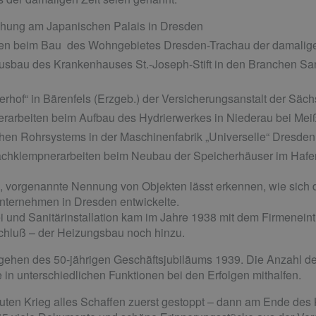
hung am Japanischen Palais in Dresden
en beim Bau des Wohngebietes Dresden-Trachau der damalig
usbau des Krankenhauses St.-Joseph-Stift in den Branchen Sani
erhof“ in Bärenfels (Erzgeb.) der Versicherungsanstalt der 
rarbeiten beim Aufbau des Hydrierwerkes in Niederau bei M
chen Rohrsystems in der Maschinenfabrik „Universelle“ Dresd
chklempnerarbeiten beim Neubau der Speicherhäuser im Hafe
e, vorgenannte Nennung von Objekten lässt erkennen, wie sich 
Unternehmen in Dresden entwickelte.
und Sanitärinstallation kam im Jahre 1938 mit dem Firmeneintr
chluß – der Heizungsbau noch hinzu.
ehen des 50-jährigen Geschäftsjubiläums 1939. Die Anzahl der
 in unterschiedlichen Funktionen bei den Erfolgen mithalfen.
en Krieg alles Schaffen zuerst gestoppt – dann am Ende des Kr