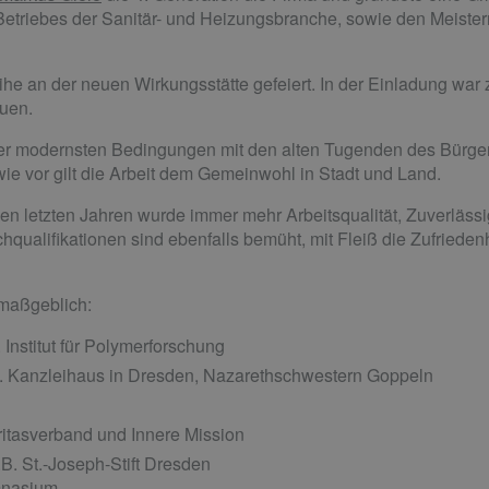
Betriebes der Sanitär- und Heizungsbranche, sowie den Meister
 an der neuen Wirkungsstätte gefeiert. In der Einladung war 
uen.
ter modernsten Bedingungen mit den alten Tugenden des Bürger
ie vor gilt die Arbeit dem Gemeinwohl in Stadt und Land.
den letzten Jahren wurde immer mehr Arbeitsqualität, Zuverlässi
hqualifikationen sind ebenfalls bemüht, mit Fleiß die Zufried
maßgeblich:
Institut für Polymerforschung
.B. Kanzleihaus in Dresden, Nazarethschwestern Goppeln
ritasverband und Innere Mission
B. St.-Joseph-Stift Dresden
mnasium