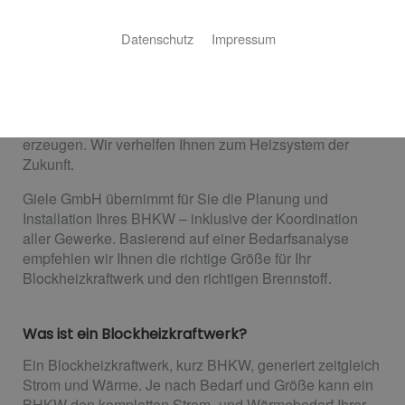
Blockheizkraftwerk
Datenschutz
Impressum
Ihr Weg zu mehr Energieeffizienz
Die Zukunft liegt nicht in Heizsystemen, die Strom
verbrauchen, sondern in Heizsystemen, die Strom
erzeugen. Wir verhelfen Ihnen zum Heizsystem der
Zukunft.
Giele GmbH übernimmt für Sie die Planung und
Installation Ihres BHKW – inklusive der Koordination
aller Gewerke. Basierend auf einer Bedarfsanalyse
empfehlen wir Ihnen die richtige Größe für Ihr
Blockheizkraftwerk und den richtigen Brennstoff.
Was ist ein Blockheizkraftwerk?
Ein Blockheizkraftwerk, kurz BHKW, generiert zeitgleich
Strom und Wärme. Je nach Bedarf und Größe kann ein
BHKW den kompletten Strom- und Wärmebedarf Ihrer